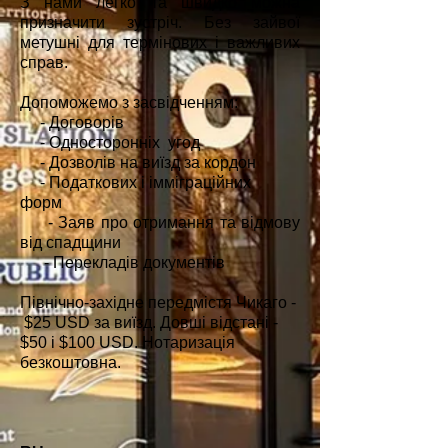
З нами легко та швидко можна
призначити зустріч. Без зайвої
метушні для термінових і важливих
справ.
Допоможемо з засвідченням:
- Договорів
- Односторонніх угод
- Дозволів на виїзд за кордон
- Податкових і імміграційних
форм
-
Заяв про отримання та відмову
від спадщини
- Перекладів документів
Північно-західне передмістя Чикаго -
$25 USD за виїзд. Довші відстані -
$50 і $100 USD. Нотаризація
безкоштовна.