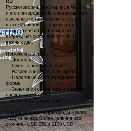
RU
Русскоговорящий нотариус в Чикаго
и его пригородах. Мы предоставляем
выездные нотариальные услуги в
штате Иллинойс. С нами всегда мож-
но легко связаться и назначить
встречу, без суеты для срочных и
важных дел.
Поможем заверить:
- Договора
- Односторонние сделки
- Разрешение на выезд заграницу
- Налоговые и иммиграционные
формы
- Заявления о принятии и отказе от
наследства
- Переводы документов
Северо-западные пригороды Чикаго
-
$25 за выезд. Более дальние рас-
стояния - USD $50 и $100 USD.