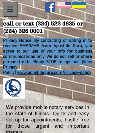
call or text
(224) 522 4625
or
(224) 326 0001
Privacy Notice: By contacting or opting in to
receive SMS/MMS from Apostille Guru, you
agree to
our use of your info for business
communications only. We do not sell or share
personal data. Reply STOP to opt out. [View
Privacy
Policy]
www.apostilleguru.com/privacy-policy
We provide mobile notary services in
the state of Illinois. Quick and easy
set up for appointments, hustle free
for those urgent and important
matters.