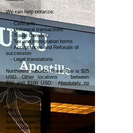
We can help
notarize:
- Contracts
- Unilateral transactions
- Travel Consents
- Tax and Immigration forms
- Acceptances and Refusals of
succession
- Legal translations
Northwest suburbs Travel Fee is $25
USD. Other locations - between
$50 and $100 USD. A
bsolutely no
fee for notarization.
UA
Україномовний нотаріус в Чикаго та
його передмісттях. Ми надаємо виїзні
нотаріальні послуги в штаті Іллінойс.