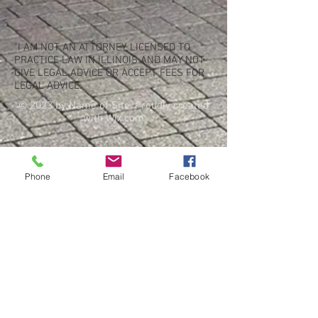
“I AM NOT AN ATTORNEY LICENSED TO
PRACTICE LAW IN ILLINOIS AND MAY NOT
GIVE LEGAL ADVICE OR ACCEPT FEES FOR
LEGAL ADVICE.
© 2023 by Name of Site. Proudly created
with
Wix.com
Phone
Email
Facebook