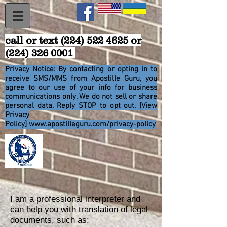
call or text
(224) 522 4625
or
(224) 326 0001
Privacy Notice: By contacting or opting in to
receive SMS/MMS from Apostille Guru, you
agree to
our use of your info for business
communications only. We do not sell or share
personal data. Reply STOP to opt out. [View
Privacy
Policy]
www.apostilleguru.com/privacy-policy
I am a professional interpreter and
can help you with translation of legal
documents, such as: