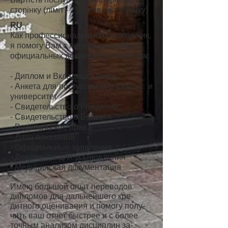
сторінку (ліміт - 250 слів на сторінку)
RU
Как профессиональный перевод-чик,
я помогу Вам с переводом любых
официальных документов, таких как:
-
Диплом и Вкладыш к нему
- Анкета для поступления в школу и
университет
- Свидетельство о Рождении
- Свидетельство о Браке
- Водительские права
- Дача показаний
- Официальные заявления
- Документы для усыновления
- Медицинская документация
Имею большой опыт переводов
дипломов для дальнейшего кре-
дитного оценивания и помогу полу-
чить ваш отчет быстрее и с более
точным анализом дисциплин за-