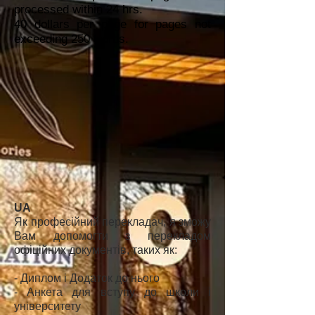
processed within 24 hrs.
40 dollars per page for pages not
exceeding 250 words.
UA
Як професійний перекладач, я зможу
Вам допомогти з перекладом
офіційних документів, таких як:
- Диплом і Додаток до нього
- Анкета для вступу до школи і
університету