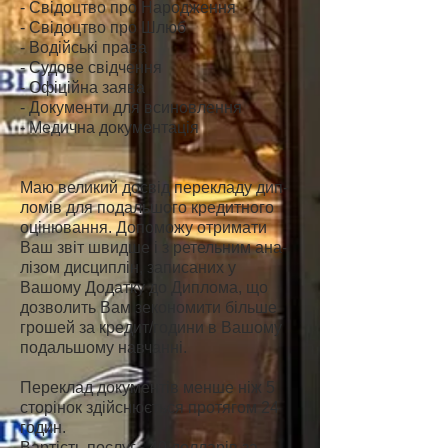
- Свідоцтво про Народження
- Свідоцтво про Шлюб
- Водійські права
- Судове свідчення
- Офіційна заява
- Документи для всиновлення
- Медична документація
Маю великий досвід перекладу дип-
ломів для подальшого кредитного
оцінювання. Допоможу отримати
Ваш звіт швидше і з ретельним ана-
лізом дисциплін, записаних у
Вашому Додатку до Диплома, що
дозволить Вам зекономити більше
грошей за кредит/години в Вашому
подальшому навчанні.
Переклад документів менше ніж 5
сторінок здійснюється протягом 24
годин.
Вартість послуг - 40 долларів за