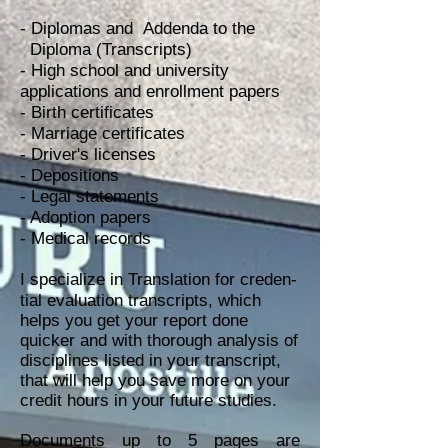
- Diplomas and Addenda to the
Diploma (Transcripts)
- H
igh school and university
applications and enrollment papers
- Birth certificates
- M
arriage certificates
- Driver's licenses
- Depositions
- Legal statements
- Adoption papers
- Medical records
I
specialize in Translation for creden-
tial evaluation transcripts, which
helps you get your report done
quicker and with thorough analysis of
disciplines listed in your transcript,
that will help you save more on your
credit hours in your future studies.
Documents up to 5 pages are